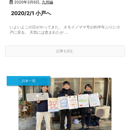
2020年3月6日
,
九州編
2020/2/1 小戸へ
いよいよこの日がやってきた。 オモイノママ号が約半年ぶりに小
戸に戻る。 天気には恵まれたが ...
記事を読む
日本一周