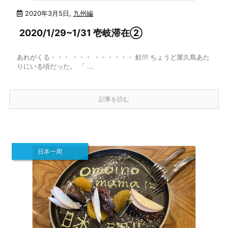
2020年3月5日
,
九州編
2020/1/29~1/31 壱岐滞在②
あれがくる・・・ ・・・ ・・・・・・ 鮭!!! ちょうど屋久島あた
りにいる頃だった。 「 ...
記事を読む
日本一周