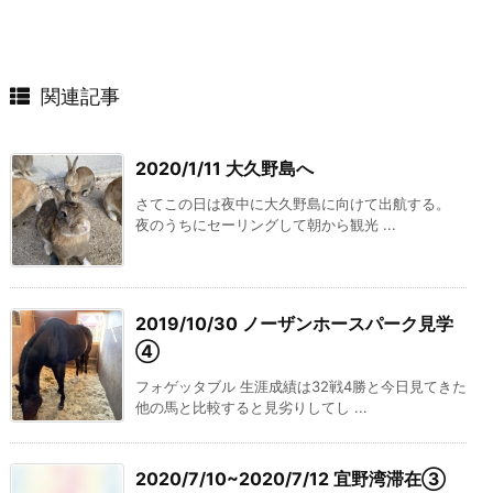
関連記事
2020/1/11 大久野島へ
さてこの日は夜中に大久野島に向けて出航する。
夜のうちにセーリングして朝から観光 ...
2019/10/30 ノーザンホースパーク見学
④
フォゲッタブル 生涯成績は32戦4勝と今日見てきた
他の馬と比較すると見劣りしてし ...
2020/7/10~2020/7/12 宜野湾滞在③