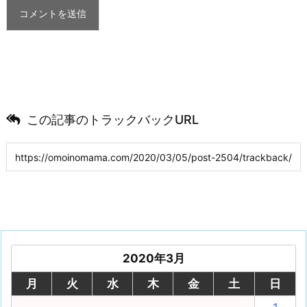
この記事のトラックバックURL
2020年3月
月
火
水
木
金
土
日