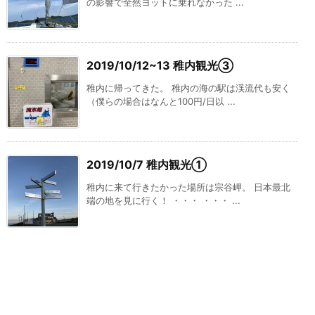
の影響で全然ヨットに乗れなかった ...
2019/10/12~13 稚内観光③
稚内に帰ってきた。 稚内の海の駅は渓流代も安く
（僕らの場合はなんと100円/日以 ...
2019/10/7 稚内観光①
稚内に来て行きたかった場所は宗谷岬。 日本最北
端の地を見に行く！ ・・・ ・・・ ...