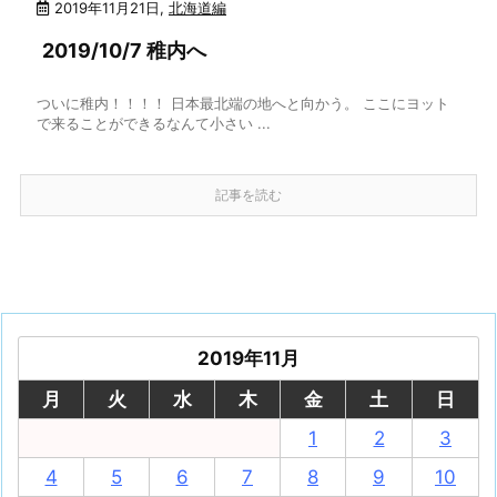
2019年11月21日
,
北海道編
2019/10/7 稚内へ
ついに稚内！！！！ 日本最北端の地へと向かう。 ここにヨット
で来ることができるなんて小さい ...
記事を読む
2019年11月
月
火
水
木
金
土
日
1
2
3
4
5
6
7
8
9
10