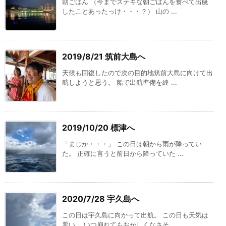
朝ごはん （今までステキな朝ごはんを食べて出艇
したことあったっけ・・・？） 山の ...
2019/8/21 筑前大島へ
天候も回復したので次の目的地筑前大島に向けて出
航しようと思う。 船で出航準備を終 ...
2019/10/20 標津へ
「まじか・・・」 この日は朝から雨が降ってい
た。 正確に言うと前日から降っていた ...
2020/7/28 宇久島へ
この日は宇久島に向かって出航。 この日も天気は
悪い。 いつ崩れてもおかしくなさそ ...