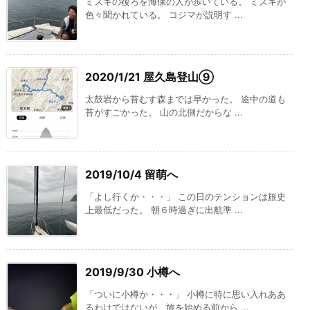
ミズキの後ろを海保の人が歩いている。 ミズキが
色々聞かれている。 コジマが説明す ...
2020/1/21 屋久島登山⑨
太鼓岩から苔むす森までは早かった。 途中の道も
苔がすごかった。 山の北側だからな ...
2019/10/4 留萌へ
「よし行くか・・・」 この日のテンションは旅史
上最低だった。 朝６時過ぎに出航準 ...
2019/9/30 小樽へ
「ついに小樽か・・・」 小樽に特に思い入れああ
るわけではないが、旅を始める前から ...