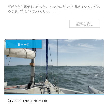
朝起きたら霧がすごかった。 ちなみにうっすら見えているのが来
るときに怯えていた杭である。 ...
記事を読む
日本一周
2020年1月2日
,
太平洋編