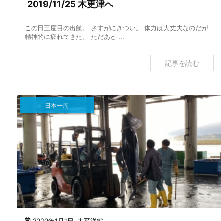
2019/11/25 木更津へ
この日三度目の出航。 さすがにきつい。 体力は大丈夫なのだが
精神的に疲れてきた。 ただあと ...
記事を読む
日本一周
2020年1月1日
,
太平洋編