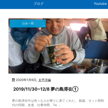
ブログ
Youtube
日本一周
2020年1月6日
,
太平洋編
2019/11/30~12/8 夢の島滞在①
夢の島滞在中は色々な人が乗りに来てくれた。 親戚、ヨット部時
代の同期、友達、仕事仲間、Tw ...