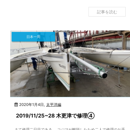
記事を読む
日本一周
2020年1月4日
,
太平洋編
2019/11/25~28 木更津で修理④
さて修理二日目である。 コジマが離脱したため二人で修理のお手