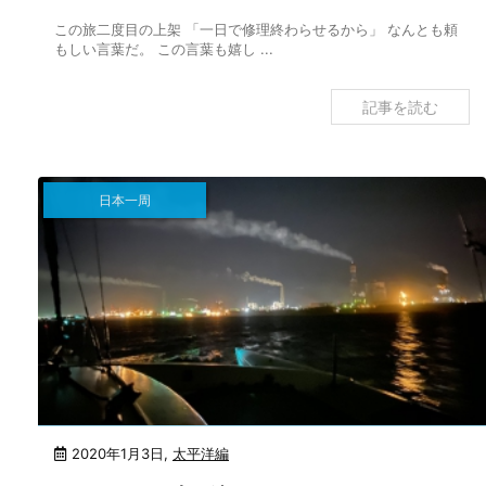
この旅二度目の上架 「一日で修理終わらせるから」 なんとも頼
もしい言葉だ。 この言葉も嬉し ...
記事を読む
日本一周
2020年1月3日
,
太平洋編