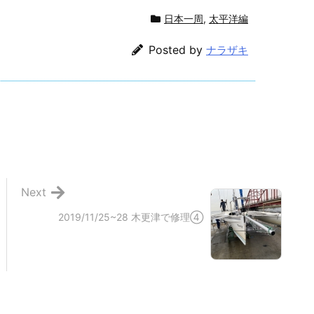
日本一周
,
太平洋編
Posted by
ナラザキ
Next
2019/11/25~28 木更津で修理④