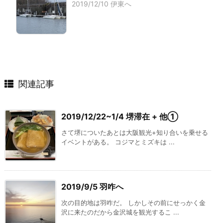
2019/12/10 伊東へ
関連記事
2019/12/22~1/4 堺滞在 + 他①
さて堺についたあとは大阪観光+知り合いを乗せる
イベントがある。 コジマとミズキは ...
2019/9/5 羽咋へ
次の目的地は羽咋だ。 しかしその前にせっかく金
沢に来たのだから金沢城を観光するこ ...