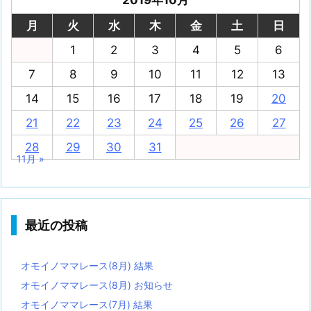
月
火
水
木
金
土
日
1
2
3
4
5
6
7
8
9
10
11
12
13
14
15
16
17
18
19
20
21
22
23
24
25
26
27
28
29
30
31
11月 »
最近の投稿
オモイノママレース(8月) 結果
オモイノママレース(8月) お知らせ
オモイノママレース(7月) 結果