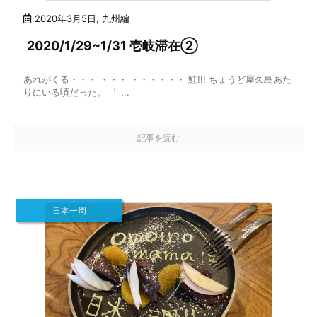
2020年3月5日
,
九州編
2020/1/29~1/31 壱岐滞在②
あれがくる・・・ ・・・ ・・・・・・ 鮭!!! ちょうど屋久島あた
りにいる頃だった。 「 ...
記事を読む
日本一周