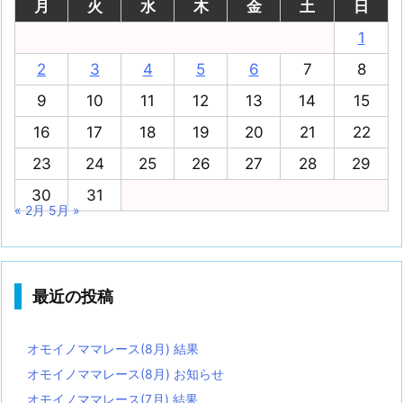
月
火
水
木
金
土
日
1
2
3
4
5
6
7
8
9
10
11
12
13
14
15
16
17
18
19
20
21
22
23
24
25
26
27
28
29
30
31
« 2月
5月 »
最近の投稿
オモイノママレース(8月) 結果
オモイノママレース(8月) お知らせ
オモイノママレース(7月) 結果