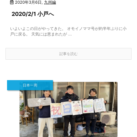
2020年3月6日
,
九州編
2020/2/1 小戸へ
いよいよこの日がやってきた。 オモイノママ号が約半年ぶりに小
戸に戻る。 天気には恵まれたが ...
記事を読む
日本一周