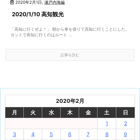
2020年2月1日
,
瀬戸内海編
2020/1/10 高知観光
「高知に行くぜよ！」 朝から車を借りて高知に行くことにした。
ヨットで高知に行くのはルート ...
記事を読む
2020年2月
月
火
水
木
金
土
日
1
2
3
4
5
6
7
8
9