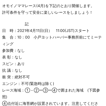
オモイノママレース(4月)を下記のとおり開催します。
許可条件を守って安全に楽しいレースをしましょう！
記
日 時：2021年4月11日(日） 11:00(JST)スタート
集 合：10：00 小戸ヨットハーバー事務所前にてミーテ
ィング
参加費：なし
表 彰：なし
スピン：あり
抗 議：なし
衝 突：絶対不可
エンジン：不可(緊急時は除く)
レース海域：①－②ー③ー④で囲まれた海域 (下図参
照)
④点付近に海苔網が設置されています。注意してくださ