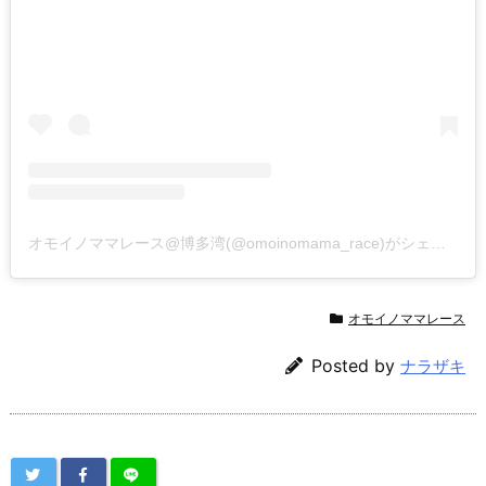
オモイノママレース@博多湾(@omoinomama_race)がシェアした投稿
オモイノママレース
Posted by
ナラザキ