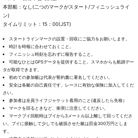
本部船：なし(二つのマークがスタート/フィニッシュライ
ン)
タイムリミット：15：00(JST)
スタートラインマークの設置・回収にご協力をお願いします。
時計を時報に合わせておくこと。
フィニッシュ時刻を忘れずに報告すること。
可能なひとはGPSデータを提供すること。スマホからも航跡デー
タが取得できます。
初めての参加艇は代表が誓約書に署名してください。
安全は各艇の自己責任です。レースに有効な保険に加入してくだ
さい。
参加者は全員ライフジャケット着用のこと(違反したら失格）
マークを回るときなど、衝突に注意してください。
マークブイ回航時はブイから3メートル以上離して回ってくださ
い。ブイに接触して少しでも破損させた艇は罰金300万円としま
す。