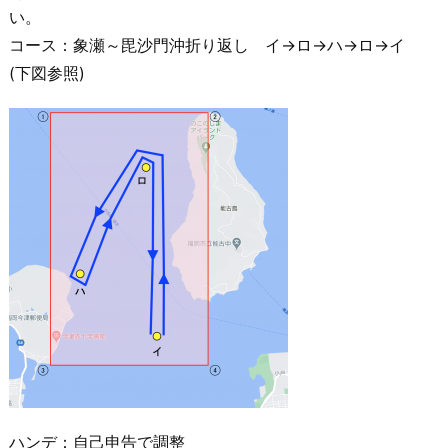
い。
コース：象瀬～毘沙門沖折り返し イ→ロ→ハ→ロ→イ
(下図参照)
ハンデ：自己申告で調整