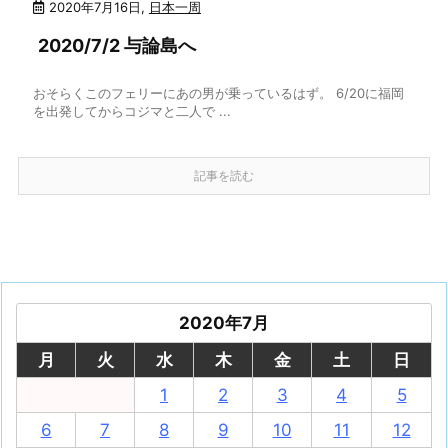
2020年7月16日
,
日本一周
2020/7/2 与論島へ
おそらくこのフェリーにあの男が乗っているはず。 6/20に福岡
を出発してからコジマと二人で ...
記事を読む
2020年7月
月
火
水
木
金
土
日
1
2
3
4
5
6
7
8
9
10
11
12